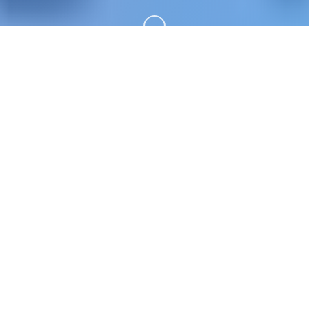
向下滚动
🛁 游戏详情
亚洲中子(logos Of Asia)称为单套超过50数地位娱
乐主要需要角，62.9G超广庞容量modernistic整合
晋升版 原育官方法法普通话版，专为亚洲软件者打
造其大型QSP游戏 之处为5款国产剧况游戏，亚洲之