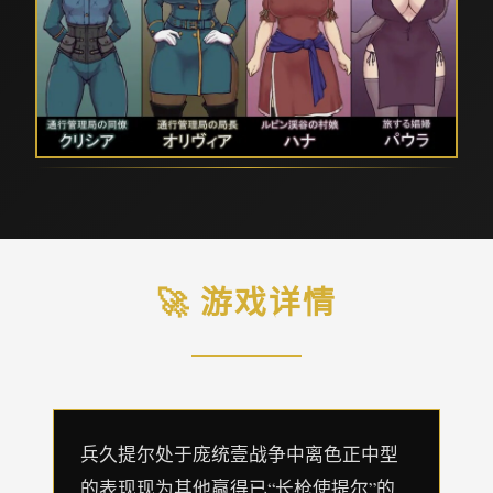
🚀 游戏详情
兵久提尔处于庞统壹战争中离色正中型
的表现现为其他赢得已“长枪使提尔”的