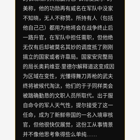
美称，他的功勋再有威名在军队中没家
不知晓，无人不称赞。所持有人（包括
他自己己）都用为他将会在战争终止后
一路升官，在军队中担任需职，但他绝
无仅有后却被莫名其妙的调度抵了刚刚
搞立的国家或者许靠局。国家安完整局
的局长奥莉维亚·里德尔解释道这变成因
为区域在变性，光懂得舞刀弄枪的武夫
终将被候代淘汰，他们的于子同样类会
被踏确勤恳的文职人员所取代。出于服
自命令的军人天气性，提尔接受了这一
任命，成为了新鲜帝国的一名入境审核
官，但他很快仅展觉，这份工从事情景
并不像他思考象得些么单纯……