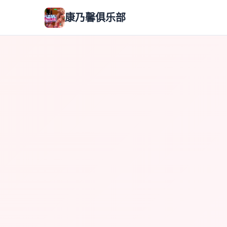
康乃馨俱乐部