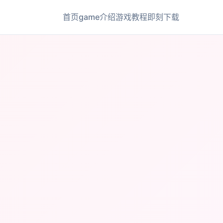
首页
game介绍
游戏教程
即刻下载