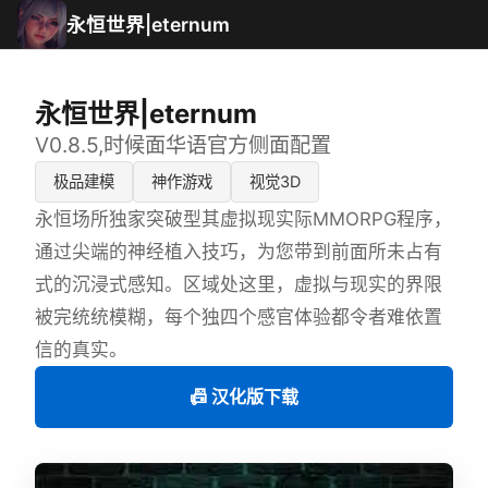
永恒世界|eternum
永恒世界|eternum
V0.8.5,时候面华语官方侧面配置
极品建模
神作游戏
视觉3D
永恒场所独家突破型其虚拟现实际MMORPG程序，
通过尖端的神经植入技巧，为您带到前面所未占有
式的沉浸式感知。区域处这里，虚拟与现实的界限
被完统统模糊，每个独四个感官体验都令者难依置
信的真实。
📠 汉化版下载