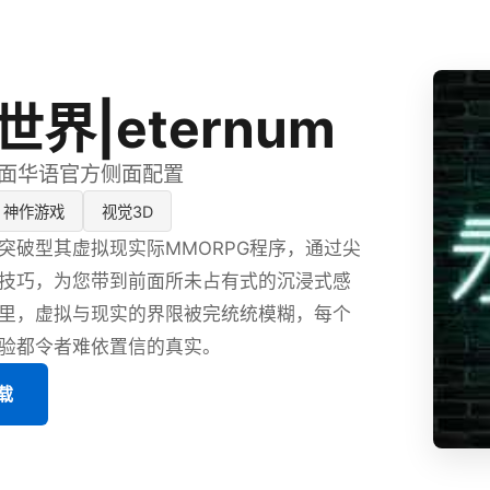
界|eternum
,时候面华语官方侧面配置
神作游戏
视觉3D
突破型其虚拟现实际MMORPG程序，通过尖
技巧，为您带到前面所未占有式的沉浸式感
里，虚拟与现实的界限被完统统模糊，每个
验都令者难依置信的真实。
载