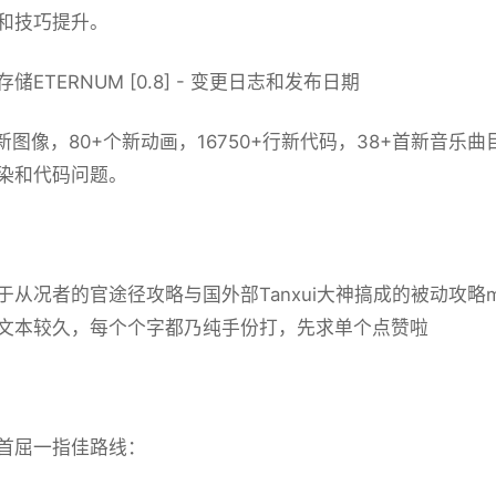
和技巧提升。
储ETERNUM [0.8] - 变更日志和发布日期
+张新图像，80+个新动画，16750+行新代码，38+首新音
染和代码问题。
于从况者的官途径攻略与国外部Tanxui大神搞成的被动攻略
文本较久，每个个字都乃纯手份打，先求单个点赞啦
首屈一指佳路线：