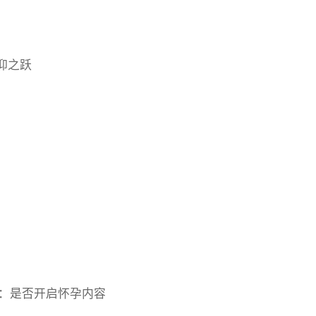
 信仰之跃
 挑选：是否开启怀孕内容