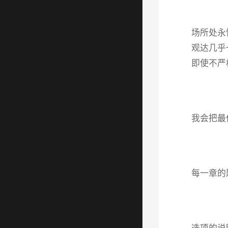
场所处永
观达几乎
即使不严
我会把最
每一章的