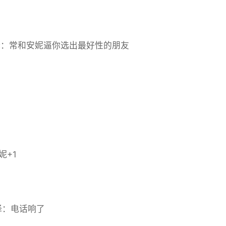
 选择：常和安妮逼你选出最好性的朋友
妮+1
 选择：电话响了