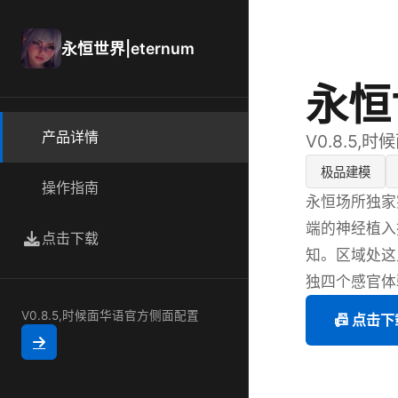
永恒世界|eternum
永恒世
产品详情
V0.8.5
极品建模
操作指南
永恒场所独家
端的神经植入
点击下载
知。区域处这
独四个感官体
V0.8.5,时候面华语官方侧面配置
📠 点击下