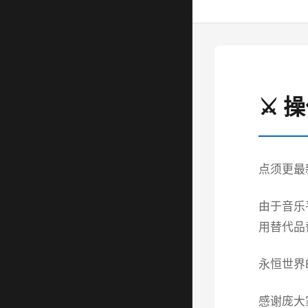
⚔️ 
点须更最
由于音乐
用替代品
永恒世界ET
感谢庞大