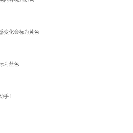
明内容标为粉色
感变化会标为黄色
标为蓝色
动手！