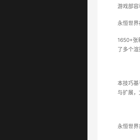
游戏部容
永恒世界存
1650
了多个渲
本技巧基
与扩展，
永恒世界