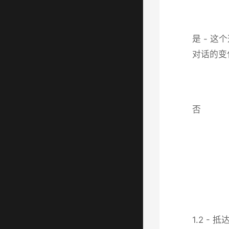
是 - 
对话的变
否
1.2 - 