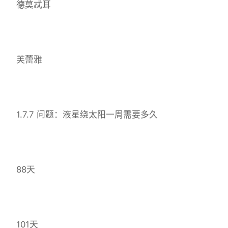
德莫忒耳
芙蕾雅
1.7.7 问题：液星绕太阳一周需要多久
88天
101天