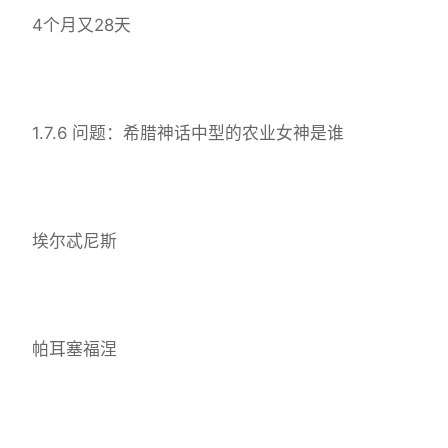
4个月又28天
1.7.6 问题：希腊神话中型的农业女神是谁
埃尔忒尼斯
帕耳塞福涅