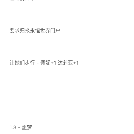
要求归报永恒世界门户
让她们步行 - 佩妮+1 达莉亚+1
1.3 - 噩梦