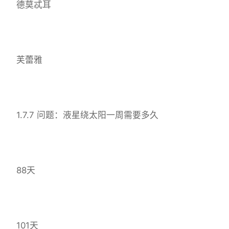
德莫忒耳
芙蕾雅
1.7.7 问题：液星绕太阳一周需要多久
88天
101天