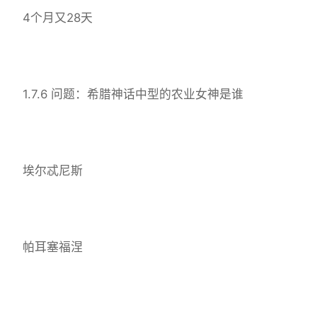
4个月又28天
1.7.6 问题：希腊神话中型的农业女神是谁
埃尔忒尼斯
帕耳塞福涅