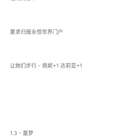
要求归报永恒世界门户
让她们步行 - 佩妮+1 达莉亚+1
1.3 - 噩梦