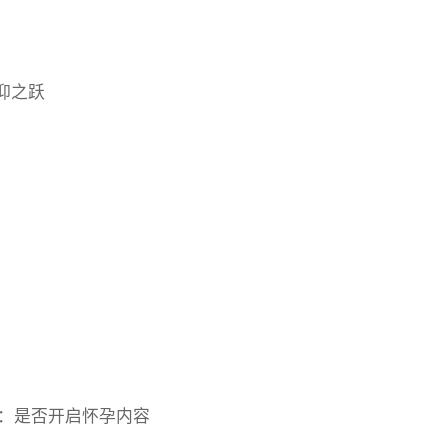
 信仰之跃
 挑选：是否开启怀孕内容