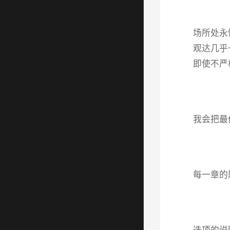
场所处永
观达几乎
即使不严
我会把最
每一章的