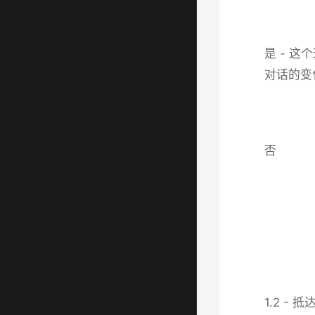
是 - 
对话的变
否
1.2 - 