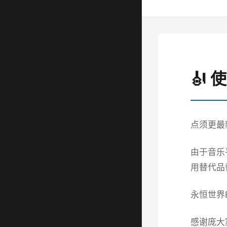
🎻 
点须更最
由于音乐
用替代品
永恒世界ET
感谢庞大