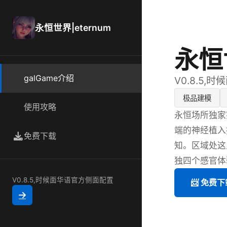
永恒世界|eternum
永恒世
galGame介绍
V0.8.5
极品建模
使用攻略
永恒场所独家
端的神经植入
免费下载
知。区域处这
独四个感官体
V0.8.5,时候面华语官方侧面配置
📨 免费下