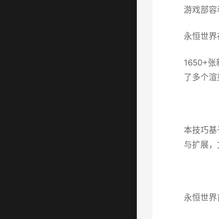
游戏部容
永恒世界存
1650
了多个渲
本技巧基
与扩展，
永恒世界