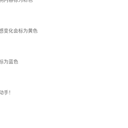
明内容标为粉色
感变化会标为黄色
标为蓝色
动手！