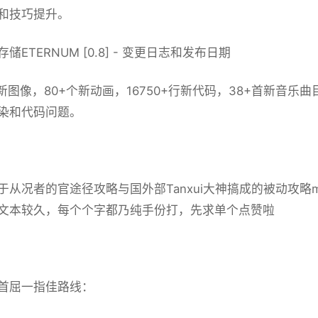
和技巧提升。
储ETERNUM [0.8] - 变更日志和发布日期
+张新图像，80+个新动画，16750+行新代码，38+首新音
染和代码问题。
于从况者的官途径攻略与国外部Tanxui大神搞成的被动攻略
文本较久，每个个字都乃纯手份打，先求单个点赞啦
首屈一指佳路线：