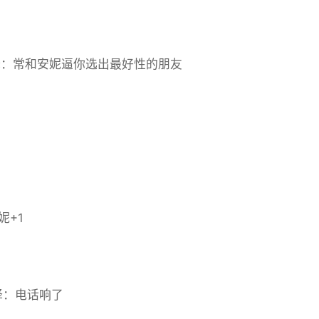
 选择：常和安妮逼你选出最好性的朋友
妮+1
 选择：电话响了