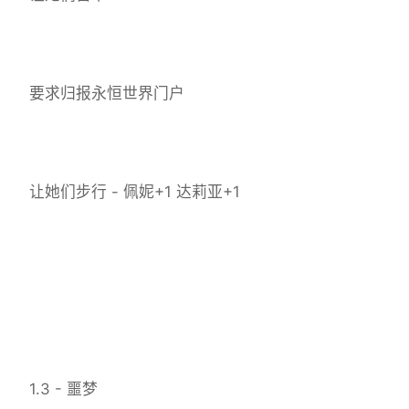
要求归报永恒世界门户
让她们步行 - 佩妮+1 达莉亚+1
1.3 - 噩梦