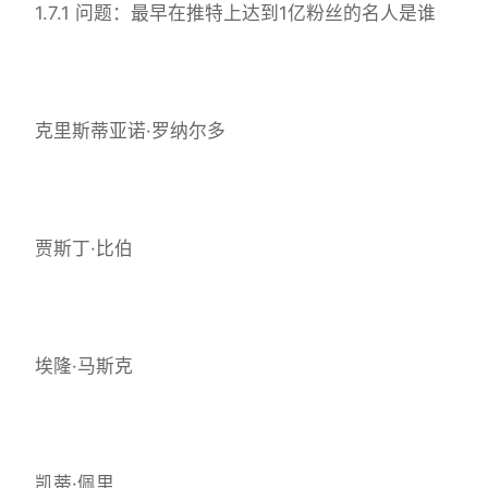
1.7.1 问题：最早在推特上达到1亿粉丝的名人是谁
克里斯蒂亚诺·罗纳尔多
贾斯丁·比伯
埃隆·马斯克
凯蒂·佩里