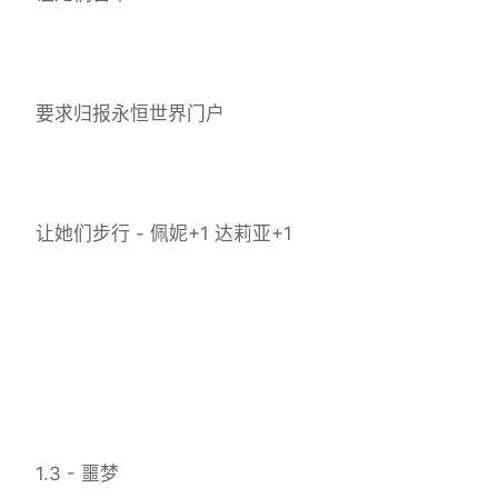
要求归报永恒世界门户
让她们步行 - 佩妮+1 达莉亚+1
1.3 - 噩梦