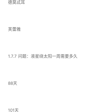
德莫忒耳
芙蕾雅
1.7.7 问题：液星绕太阳一周需要多久
88天
101天