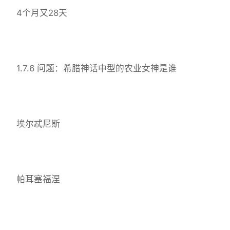
4个月又28天
1.7.6 问题：希腊神话中型的农业女神是谁
埃尔忒尼斯
帕耳塞福涅