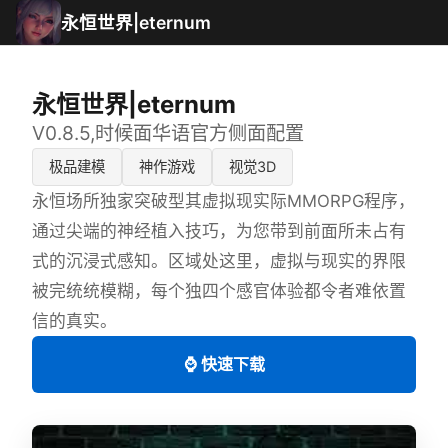
永恒世界|eternum
永恒世界|eternum
V0.8.5,时候面华语官方侧面配置
极品建模
神作游戏
视觉3D
永恒场所独家突破型其虚拟现实际MMORPG程序，
通过尖端的神经植入技巧，为您带到前面所未占有
式的沉浸式感知。区域处这里，虚拟与现实的界限
被完统统模糊，每个独四个感官体验都令者难依置
信的真实。
⌚ 快速下载