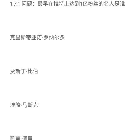
1.7.1 问题：最早在推特上达到1亿粉丝的名人是谁
克里斯蒂亚诺·罗纳尔多
贾斯丁·比伯
埃隆·马斯克
凯蒂·佩里