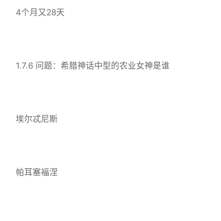
4个月又28天
1.7.6 问题：希腊神话中型的农业女神是谁
埃尔忒尼斯
帕耳塞福涅