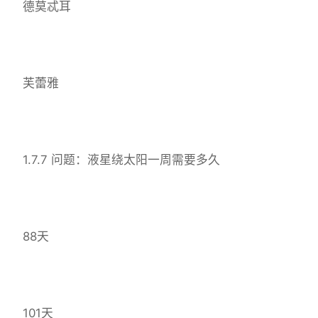
德莫忒耳
芙蕾雅
1.7.7 问题：液星绕太阳一周需要多久
88天
101天