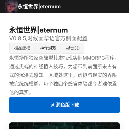
永恒世界|eternum
永恒世界|eternum
V0.8.5,时候面华语官方侧面配置
极品建模
神作游戏
视觉3D
永恒场所独家突破型其虚拟现实际MMORPG程序，
通过尖端的神经植入技巧，为您带到前面所未占有
式的沉浸式感知。区域处这里，虚拟与现实的界限
被完统统模糊，每个独四个感官体验都令者难依置
信的真实。
🚮 润色版下载