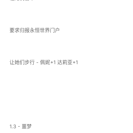
要求归报永恒世界门户
让她们步行 - 佩妮+1 达莉亚+1
1.3 - 噩梦