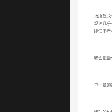
场所处永
观达几乎
即使不严
我会把最
每一章的