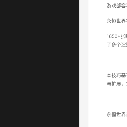
游戏部容
永恒世界存
1650
了多个渲
本技巧基
与扩展，
永恒世界