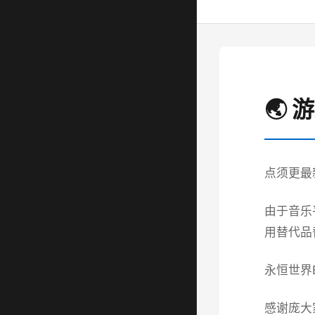
🌏 
点须更最
由于音乐
用替代品
永恒世界ET
感谢庞大