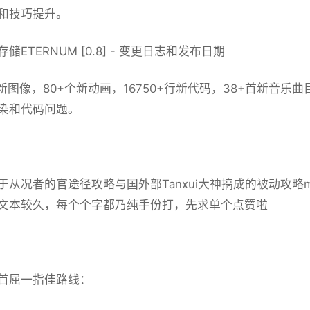
和技巧提升。
储ETERNUM [0.8] - 变更日志和发布日期
+张新图像，80+个新动画，16750+行新代码，38+首新音
染和代码问题。
于从况者的官途径攻略与国外部Tanxui大神搞成的被动攻略
文本较久，每个个字都乃纯手份打，先求单个点赞啦
首屈一指佳路线：