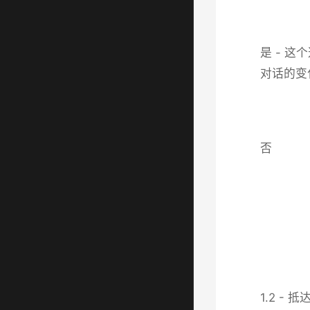
是 - 
对话的变
否
1.2 - 