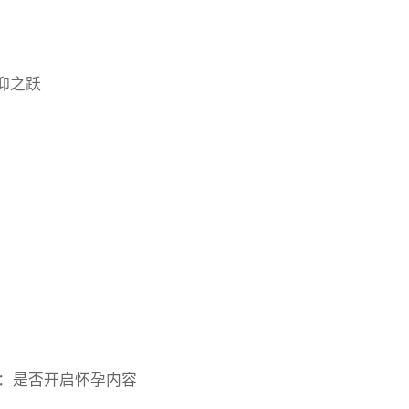
 信仰之跃
 挑选：是否开启怀孕内容