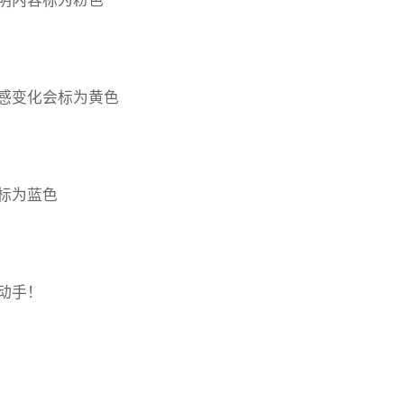
明内容标为粉色
感变化会标为黄色
标为蓝色
动手！