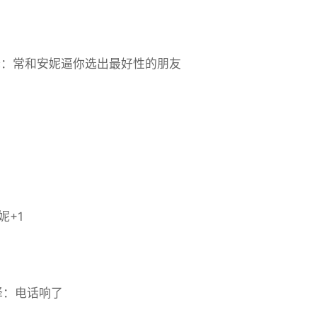
 选择：常和安妮逼你选出最好性的朋友
妮+1
 选择：电话响了