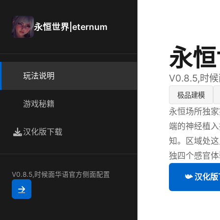
永恒世界|eternum
永恒世
玩法说明
V0.8.5
极品建模
游戏秘籍
永恒场所独家
端的神经植入
汉化版下载
知。区域处这
独四个感官体
V0.8.5,时候面华语官方侧面配置
📯 汉化