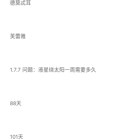
德莫忒耳
芙蕾雅
1.7.7 问题：液星绕太阳一周需要多久
88天
101天