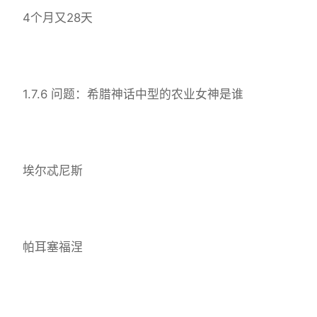
4个月又28天
1.7.6 问题：希腊神话中型的农业女神是谁
埃尔忒尼斯
帕耳塞福涅