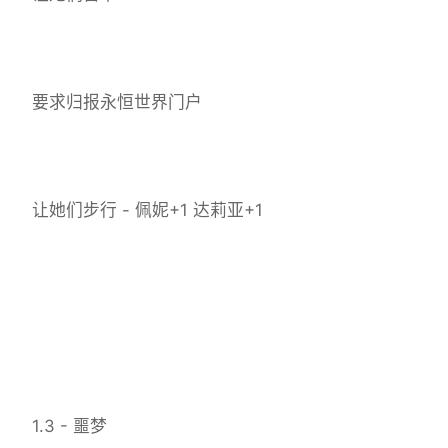
要求归报永恒世界门户
让她们步行 - 佩妮+1 达莉亚+1
1.3 - 噩梦